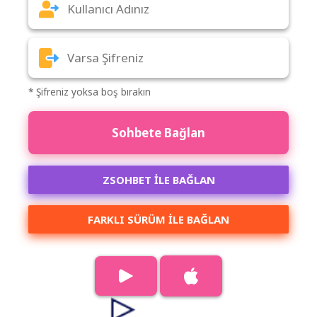
* Şifreniz yoksa boş bırakın
Sohbete Bağlan
ZSOHBET İLE BAĞLAN
FARKLI SÜRÜM ILE BAĞLAN