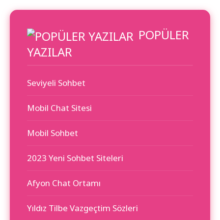
POPÜLER
YAZILAR
Seviyeli Sohbet
Mobil Chat Sitesi
Mobil Sohbet
2023 Yeni Sohbet Siteleri
Afyon Chat Ortamı
Yıldız Tilbe Vazgeçtim Sözleri