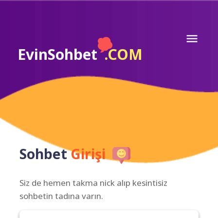
EvinSohbet
.COM
Sohbet
Girişi
Siz de hemen takma nick alıp kesintisiz
sohbetin tadına varın.