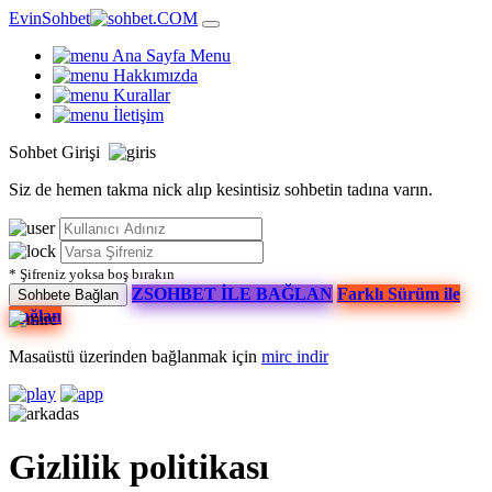
EvinSohbet
.COM
Ana Sayfa
Menu
Hakkımızda
Kurallar
İletişim
Sohbet
Girişi
Siz de hemen takma nick alıp kesintisiz sohbetin tadına varın.
* Şifreniz yoksa boş bırakın
ZSOHBET İLE BAĞLAN
Farklı Sürüm ile
Sohbete Bağlan
Bağlan
Masaüstü üzerinden bağlanmak için
mirc indir
Gizlilik politikası