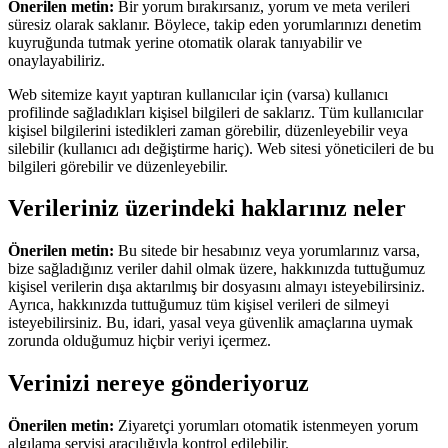
Önerilen metin:
Bir yorum bırakırsanız, yorum ve meta verileri
süresiz olarak saklanır. Böylece, takip eden yorumlarınızı denetim
kuyruğunda tutmak yerine otomatik olarak tanıyabilir ve
onaylayabiliriz.
Web sitemize kayıt yaptıran kullanıcılar için (varsa) kullanıcı
profilinde sağladıkları kişisel bilgileri de saklarız. Tüm kullanıcılar
kişisel bilgilerini istedikleri zaman görebilir, düzenleyebilir veya
silebilir (kullanıcı adı değiştirme hariç). Web sitesi yöneticileri de bu
bilgileri görebilir ve düzenleyebilir.
Verileriniz üzerindeki haklarınız neler
Önerilen metin:
Bu sitede bir hesabınız veya yorumlarınız varsa,
bize sağladığınız veriler dahil olmak üzere, hakkınızda tuttuğumuz
kişisel verilerin dışa aktarılmış bir dosyasını almayı isteyebilirsiniz.
Ayrıca, hakkınızda tuttuğumuz tüm kişisel verileri de silmeyi
isteyebilirsiniz. Bu, idari, yasal veya güvenlik amaçlarına uymak
zorunda olduğumuz hiçbir veriyi içermez.
Verinizi nereye gönderiyoruz
Önerilen metin:
Ziyaretçi yorumları otomatik istenmeyen yorum
algılama servisi aracılığıyla kontrol edilebilir.