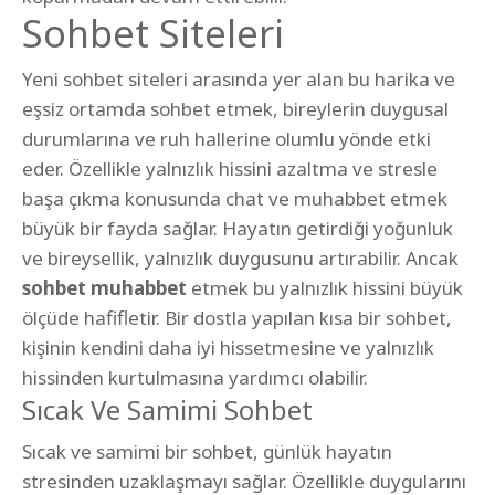
Sohbet Siteleri
Yeni sohbet siteleri arasında yer alan bu harika ve
eşsiz ortamda sohbet etmek, bireylerin duygusal
durumlarına ve ruh hallerine olumlu yönde etki
eder. Özellikle yalnızlık hissini azaltma ve stresle
başa çıkma konusunda chat ve muhabbet etmek
büyük bir fayda sağlar. Hayatın getirdiği yoğunluk
ve bireysellik, yalnızlık duygusunu artırabilir. Ancak
sohbet muhabbet
etmek bu yalnızlık hissini büyük
ölçüde hafifletir. Bir dostla yapılan kısa bir sohbet,
kişinin kendini daha iyi hissetmesine ve yalnızlık
hissinden kurtulmasına yardımcı olabilir.
Sıcak Ve Samimi Sohbet
Sıcak ve samimi bir sohbet, günlük hayatın
stresinden uzaklaşmayı sağlar. Özellikle duygularını