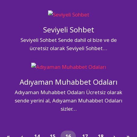
Seviyeli Sohbet
Seviyeli Sohbet Sende dahil ol bize ve de
ücretsiz olarak Seviyeli Sohbet…
Adıyaman Muhabbet Odaları
Adıyaman Muhabbet Odaları Ücretsiz olarak
sende yerini al, Adıyaman Muhabbet Odaları
sizler…
Sayfa gezinme
«
‹
Sayfa
14
Sayfa
15
Geçerli Sayfa
16
Sayfa
17
Sayfa
18
›
»