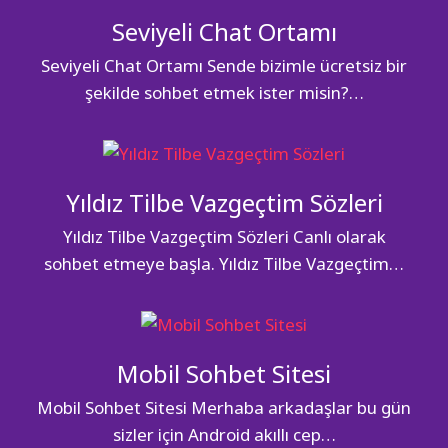
Seviyeli Chat Ortamı
Seviyeli Chat Ortamı Sende bizimle ücretsiz bir
şekilde sohbet etmek ister misin?…
Yıldız Tilbe Vazgeçtim Sözleri
Yıldız Tilbe Vazgeçtim Sözleri Canlı olarak
sohbet etmeye başla. Yıldız Tilbe Vazgeçtim…
Mobil Sohbet Sitesi
Mobil Sohbet Sitesi Merhaba arkadaşlar bu gün
sizler için Android akıllı cep…