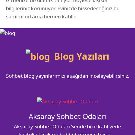
etmenize de olanak tanıyor. Böylece kişisel
bilgileriniz korunuyor. Evinizde hissedeceğiniz bu
samimi ortama hemen katılın.
Blog Yazıları
Sohbet blog yayınlarımızı aşağıdan inceleyebilirsiniz.
Aksaray Sohbet Odaları
Aksaray Sohbet Odaları Sende bize katıl vede
kaliteli olarak muhabbet etmeye başla,…