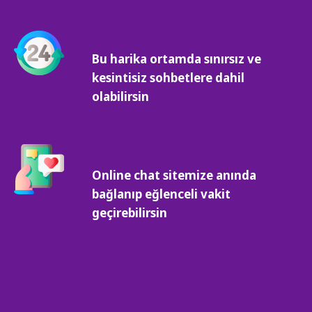
Bu harika ortamda sınırsız ve
kesintisiz sohbetlere dahil
olabilirsin
Online chat sitemize anında
bağlanıp eğlenceli vakit
geçirebilirsin