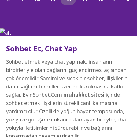
Sohbet Et, Chat Yap
Sohbet etmek veya chat yapmak, insanların
birbirleriyle olan bağlarını güçlendirmesi açısından
çok önemlidir. Samimi ve sıcak bir sohbet, ilişkilerin
daha sağlam temeller üzerine kurulmasına katkı
sağlar. EvinSohbet.Com
muhabbet sitesi
içinde
sohbet etmek ilişkilerin sürekli canlı kalmasına
yardımcı olur. Özellikle yoğun hayat temposunda,
yüz yüze görüşme imkânı bulamayan bireyler, chat
yoluyla iletişimlerini sürdürebilir ve bağlarını
koparmadan devam ettirebilir.