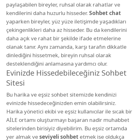
paylaşabilen bireyler, ruhsal olarak rahatlar ve
kendilerini daha huzurlu hisseder.
Sohbet chat
yaparken bireyler, yüz yüze iletişimde yaşadıkları
çekingenlikleri daha az hisseder. Bu da kendilerini
daha açık ve rahat bir şekilde ifade etmelerine
olanak tanır. Aynı zamanda, karşı tarafın dikkatle
dinlediğini hissetmek, bireyin ruhsal olarak
desteklendiğini anlamasına yardımcı olur.
Evinizde Hissedebileceğiniz Sohbet
Sitesi
Bu harika ve eşsiz sohbet sitemizde kendinizi
evinizde hissedeceğinizden emin olabilirsiniz.
Harika yönetici ekibi ve eşsiz kullanıcılar ile sıcak bir
AİLE ortamı oluşturmayı başaran nadir muhabbet
sitelerinden birisiyiz diyebilirim. Bu eşsiz ortamda
yer almak ve
seviyeli sohbet
etmek ise oldukça