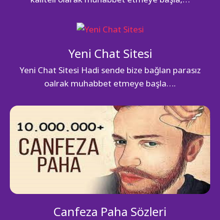
Yeni Chat Sitesi
Yeni Chat Sitesi Hadi sende bize bağlan parasız
oalrak muhabbet etmeye başla….
Canfeza Paha Sözleri