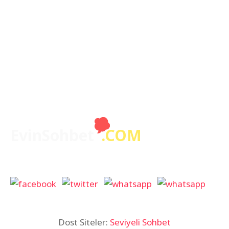
EvinSohbet
.COM
© 2024 Copyright Tüm hakları saklıdır.
Dost Siteler:
Seviyeli Sohbet