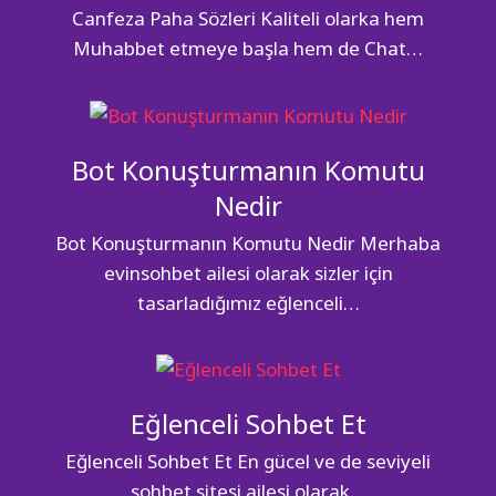
Canfeza Paha Sözleri Kaliteli olarka hem
Muhabbet etmeye başla hem de Chat…
Bot Konuşturmanın Komutu
Nedir
Bot Konuşturmanın Komutu Nedir Merhaba
evinsohbet ailesi olarak sizler için
tasarladığımız eğlenceli…
Eğlenceli Sohbet Et
Eğlenceli Sohbet Et En gücel ve de seviyeli
sohbet sitesi ailesi olarak…