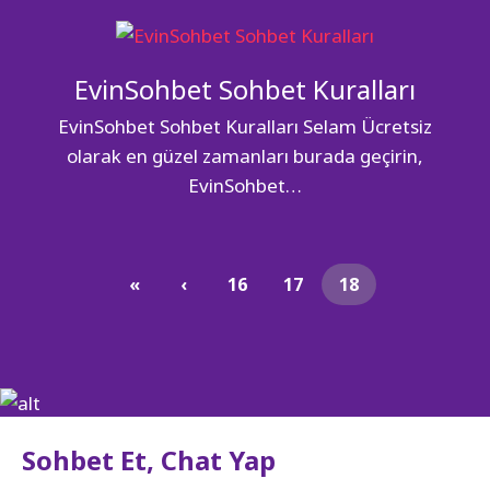
EvinSohbet Sohbet Kuralları
EvinSohbet Sohbet Kuralları Selam Ücretsiz
olarak en güzel zamanları burada geçirin,
EvinSohbet…
Sayfa gezinme
«
‹
Sayfa
16
Sayfa
17
Geçerli Sayfa
18
Sohbet Et, Chat Yap