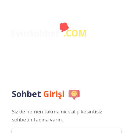
EvinSohbet
.COM
Sohbet
Girişi
Siz de hemen takma nick alıp kesintisiz
sohbetin tadına varın.