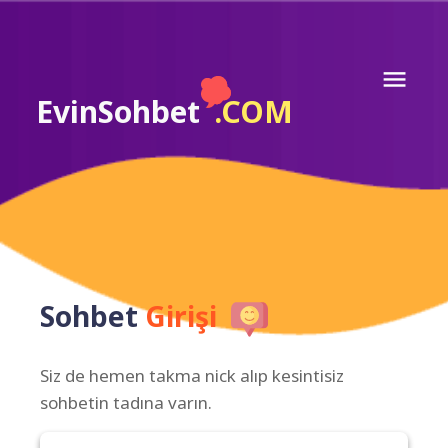
EvinSohbet
.COM
Sohbet
Girişi
Siz de hemen takma nick alıp kesintisiz
sohbetin tadına varın.