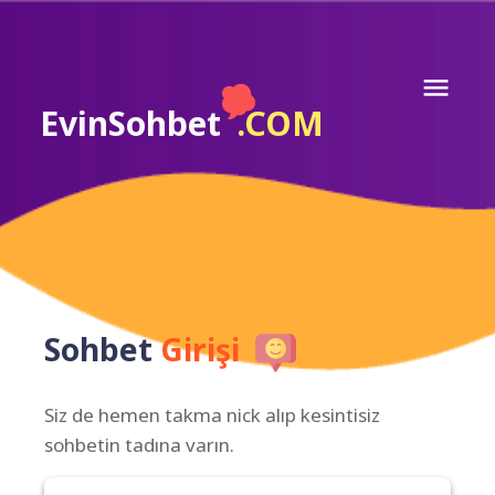
EvinSohbet
.COM
Sohbet
Girişi
Siz de hemen takma nick alıp kesintisiz
sohbetin tadına varın.