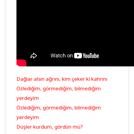
Dağlar alsın ağrını, kim çeker ki kahrını
Özlediğim, görmediğim, bilmediğim
yerdeyim
Özlediğim, görmediğim, bilmediğim
yerdeyim
Düşler kurdum, gördün mü?