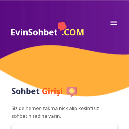
EvinSohbet
.COM
Sohbet
Girişi
Siz de hemen takma nick alıp kesintisiz
sohbetin tadına varın.