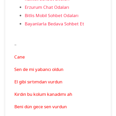
Erzurum Chat Odaları
Bitlis Mobil Sohbet Odaları
Bayanlarla Bedava Sohbet Et
–
Cane
Sen de mi yabancı oldun
El gibi sırtımdan vurdun
Kırdın bu kolum kanadımı ah
Beni dün gece sen vurdun