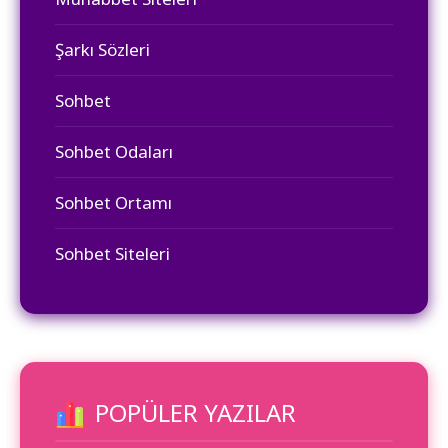
Şarkı Sözleri
Sohbet
Sohbet Odaları
Sohbet Ortamı
Sohbet Siteleri
POPÜLER YAZILAR