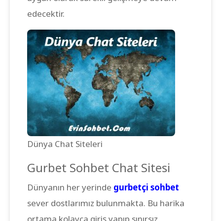
edecektir.
Dünya Chat Siteleri
Gurbet Sohbet Chat Sitesi
Dünyanın her yerinde
gurbetçi sohbet
sever dostlarımız bulunmakta. Bu harika
ortama kolayca giriş yapıp sınırsız