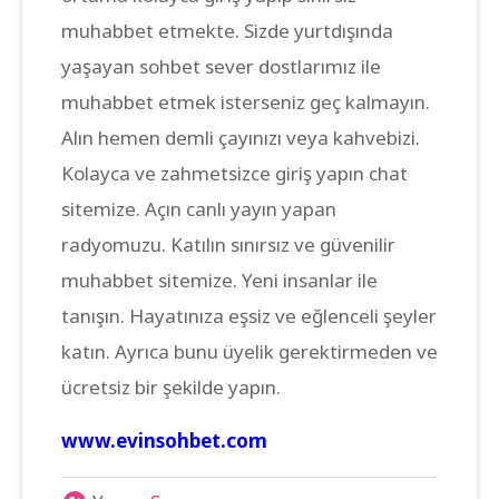
muhabbet etmekte. Sizde yurtdışında
yaşayan sohbet sever dostlarımız ile
muhabbet etmek isterseniz geç kalmayın.
Alın hemen demli çayınızı veya kahvebizi.
Kolayca ve zahmetsizce giriş yapın chat
sitemize. Açın canlı yayın yapan
radyomuzu. Katılın sınırsız ve güvenilir
muhabbet sitemize. Yeni insanlar ile
tanışın. Hayatınıza eşsiz ve eğlenceli şeyler
katın. Ayrıca bunu üyelik gerektirmeden ve
ücretsiz bir şekilde yapın.
www.evinsohbet.com