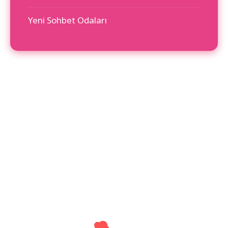
Yeni Sohbet Odaları