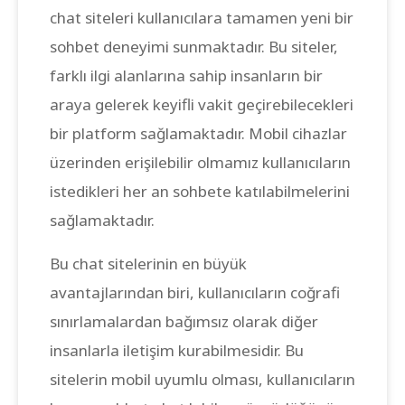
chat siteleri kullanıcılara tamamen yeni bir
sohbet deneyimi sunmaktadır. Bu siteler,
farklı ilgi alanlarına sahip insanların bir
araya gelerek keyifli vakit geçirebilecekleri
bir platform sağlamaktadır. Mobil cihazlar
üzerinden erişilebilir olmamız kullanıcıların
istedikleri her an sohbete katılabilmelerini
sağlamaktadır.
Bu chat sitelerinin en büyük
avantajlarından biri, kullanıcıların coğrafi
sınırlamalardan bağımsız olarak diğer
insanlarla iletişim kurabilmesidir. Bu
sitelerin mobil uyumlu olması, kullanıcıların