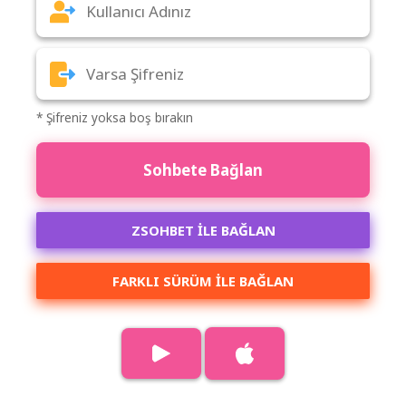
* Şifreniz yoksa boş bırakın
Sohbete Bağlan
ZSOHBET İLE BAĞLAN
FARKLI SÜRÜM ILE BAĞLAN