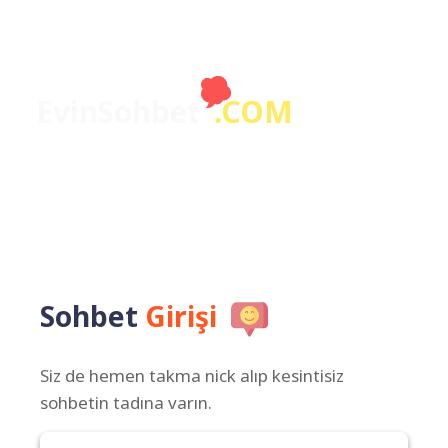
EvinSohbet
.COM
Sohbet
Girişi
Siz de hemen takma nick alıp kesintisiz
sohbetin tadına varın.